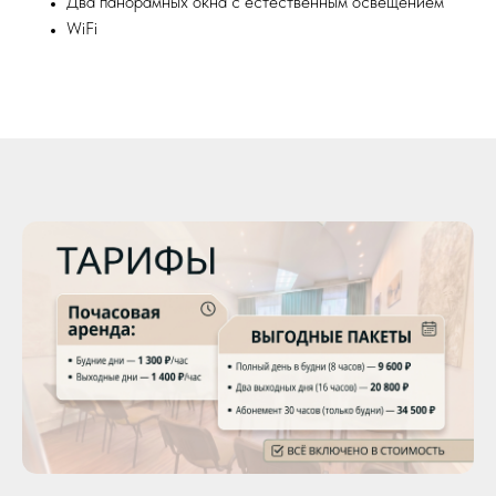
Два панорамных окна с естественным освещением
WiFi