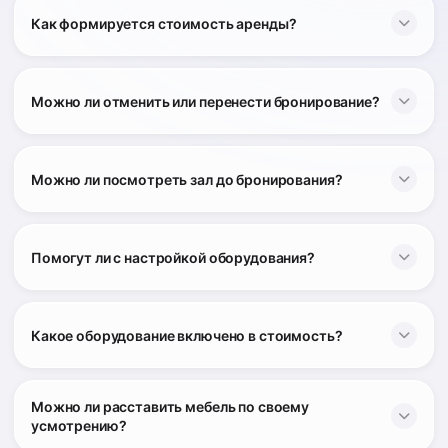
гостей о существующих условиях
Как формируется стоимость аренды?
Можно ли отменить или перенести бронирование?
СТРОГО ЗАПРЕЩАЕТСЯ
Длительности бронирования
Шумные мероприятия: с криками, топотом и
Количества участников
проч., включение музыки, включение фильмов
Можно ли посмотреть зал до бронирования?
Дня недели (будни/выходные)
на сильной громкости
Регулярности аренды
Использовать свечи, аромапалочки и прочие
Помогут ли с настройкой оборудования?
огнеопасные предметы
Употребление алкоголя и сигарет
Какое оборудование включено в стоимость?
Оставлять детей одних без присмотра и
уходить на мероприятие
Можно ли расставить мебель по своему
усмотрению?
ЖК-телевизор
Вход с животными